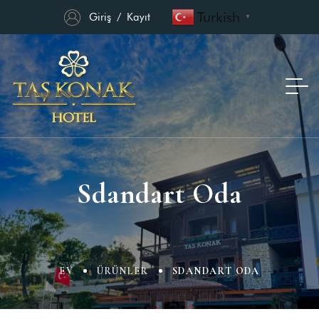
Turkish
Giriş
/
Kayıt
▼
Sdandart Oda
EV
ÜRÜNLER
SDANDART ODA