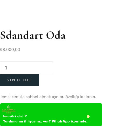
Giriş
Otel hesabınıza giriş yapın!
KULLANICI ADI
*
Sdandart Oda
ŞIFRE
*
₺
8.000,00
Beni hatırla
Şifrenizi mi unuttunuz?
GIRIŞ
SEPETE EKLE
Kayıt olmadın mı?
Hesap oluştur
Temsilcimizle sohbet etmek için bu özelliği kullanın.
Giriş Yap
Google
temsilci otel 2
Yardıma mı ihtiyacınız var? WhatsApp üzerinden bize yazın