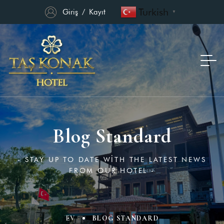
Turkish
Giriş
/
Kayıt
▼
Blog Standard
- STAY UP TO DATE WITH THE LATEST NEWS
FROM OUR HOTEL -
EV
BLOG STANDARD