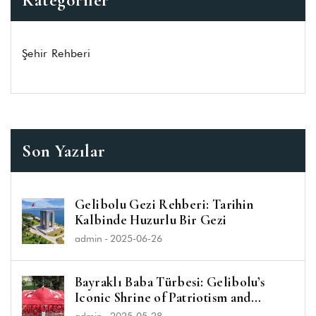
Şehir Rehberi
Son Yazılar
Gelibolu Gezi Rehberi: Tarihin
Kalbinde Huzurlu Bir Gezi
admin
-
2025-06-26
Bayraklı Baba Türbesi: Gelibolu’s
Iconic Shrine of Patriotism and
Spirituality
admin
-
2025-05-28