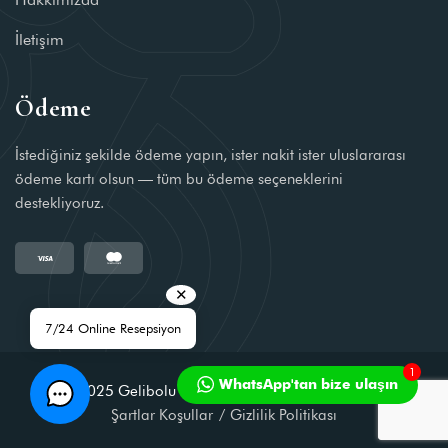
İletişim
Ödeme
İstediğiniz şekilde ödeme yapın, ister nakit ister uluslararası
ödeme kartı olsun — tüm bu ödeme seçeneklerini
destekliyoruz.
✕
7/24 Online Resepsiyon
1
WhatsApp'tan bize ulaşın
© 2025
Gelibolu Taş Konak
Tüm Hakları Saklıdır
Şartlar Koşullar
Gizlilik Politikası