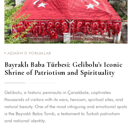
Giriş
Otel hesabınıza giriş yapın!
KULLANICI ADI
*
ADMIN
0
YORUMLAR
ŞIFRE
*
Bayraklı Baba Türbesi: Gelibolu’s Iconic
Shrine of Patriotism and Spirituality
Beni hatırla
Şifrenizi mi unuttunuz?
GIRIŞ
Gelibolu, a historic peninsula in Çanakkale, captivates
thousands of visitors with its wars, heroism, spiritual sites, and
Kayıt olmadın mı?
Hesap oluştur
natural beauty. One of the most intriguing and emotional spots
is the Bayraklı Baba Tomb, a testament to Turkish patriotism
Giriş Yap
Google
and national identity.